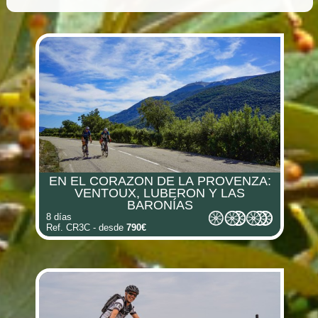
(i)
(i)
(i)
(i)
(i)
EN EL CORAZON DE LA PROVENZA:
(i)
(i)
VENTOUX, LUBERON Y LAS
BARONÍAS
8 días
(i)
Ref. CR3C - desde
790€