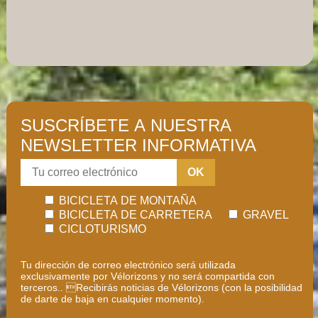
SUSCRÍBETE A NUESTRA
NEWSLETTER INFORMATIVA
OK
BICICLETA DE MONTAÑA
BICICLETA DE CARRETERA
GRAVEL
CICLOTURISMO
Tu dirección de correo electrónico será utilizada
exclusivamente por Vélorizons y no será compartida con
terceros.. Recibirás noticias de Vélorizons (con la posibilidad
de darte de baja en cualquier momento).