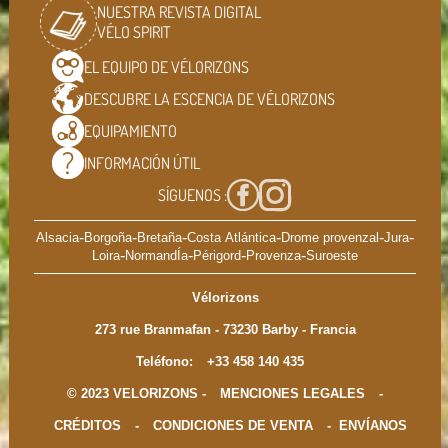
NUESTRA REVISTA DIGITAL
VÉLO SPIRIT
EL EQUIPO DE
VÉLORIZONS
DESCUBRE LA ESCENCIA DE
VÉLORIZONS
EQUIPAMIENTO
INFORMACIÓN
ÚTIL
SÍGUENOS :
-
-
-
-
-
-
Alsacia
Borgoña
Bretaña
Costa Atlántica
Drome provenzal
Jura
-
-
-
-
Loira
NormandÍa
Périgord
Provenza
Suroeste
Vélorizons
273 rue Branmafan - 73230 Barby - Francia
Teléfono:
+33 458 140 435
© 2023 VELORIZONS -
MENCIONES LEGALES
-
CRÉDITOS
-
CONDICIONES DE VENTA
-
ENVÍANOS