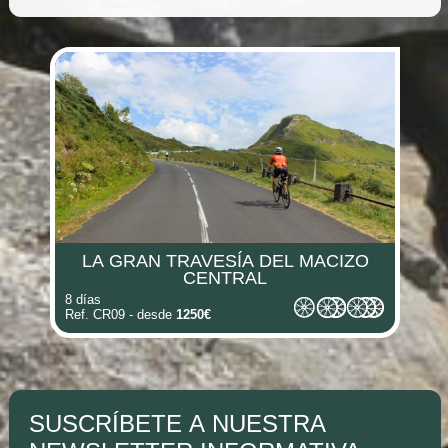
(i)
(i)
(i)
(i)
(i)
LA GRAN TRAVESÍA DEL MACIZO
(i)
(i)
CENTRAL
8 días
Ref. CR09 - desde
1250€
(i)
SUSCRÍBETE A NUESTRA