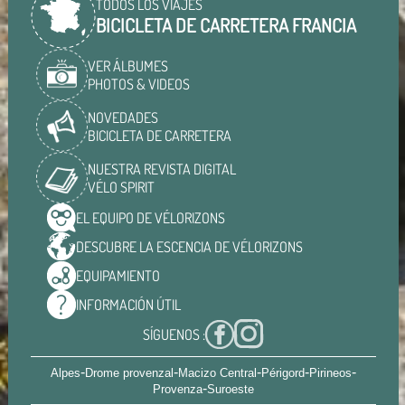
TODOS LOS VIAJES
BICICLETA DE CARRETERA FRANCIA
VER ÁLBUMES
PHOTOS & VIDEOS
NOVEDADES
BICICLETA DE CARRETERA
NUESTRA REVISTA DIGITAL
VÉLO SPIRIT
EL EQUIPO DE
VÉLORIZONS
DESCUBRE LA ESCENCIA DE
VÉLORIZONS
EQUIPAMIENTO
INFORMACIÓN
ÚTIL
SÍGUENOS :
-
-
-
-
-
Alpes
Drome provenzal
Macizo Central
Périgord
Pirineos
-
Provenza
Suroeste