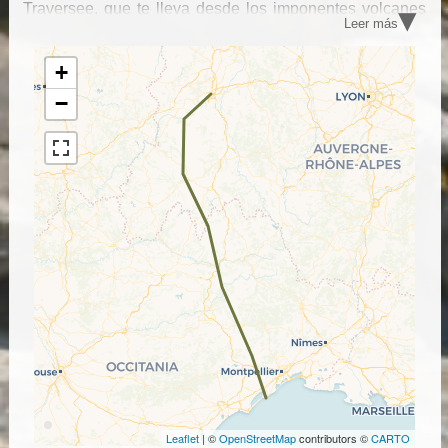
▾
Traversee, que te lleva desde los imponentes volcanes
Leer más
de Auvernia hasta el mar Mediterráneo, pasando por los
Causses y el Monte Aigoual; o en uno de nuestros
recorridos con base en el Cantal, alrededor del Puy
+
Mary, la cadena más alpina del Macizo Central
−
Leaflet
| ©
OpenStreetMap
contributors ©
CARTO