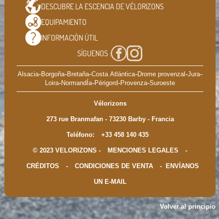
DESCUBRE LA ESCENCIA DE
VÉLORIZONS
EQUIPAMIENTO
INFORMACIÓN
ÚTIL
SÍGUENOS :
-
-
-
-
-
-
Alsacia
Borgoña
Bretaña
Costa Atlántica
Drome provenzal
Jura
-
-
-
-
Loira
NormandÍa
Périgord
Provenza
Suroeste
Vélorizons
273 rue Branmafan - 73230 Barby - Francia
Teléfono:
+33 458 140 435
© 2023 VELORIZONS -
MENCIONES LEGALES
-
CRÉDITOS
-
CONDICIONES DE VENTA
-
ENVÍANOS
UN E-MAIL
Volver al principio