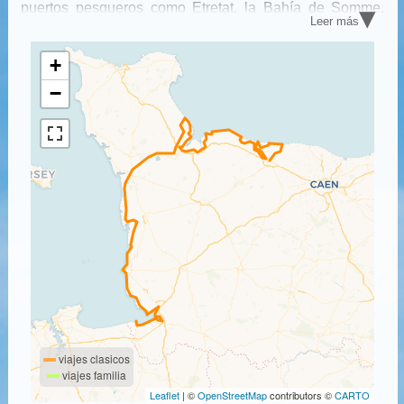
▾
puertos pesqueros como Etretat, la Bahía de Somme,
Leer más
Fécamp y Veules les Roses. Nuestras excursiones de
cicloturrismo ofrecen todo el encanto de Normandía en
bicicleta.
+
−
viajes clasicos
viajes familia
Leaflet
| ©
OpenStreetMap
contributors ©
CARTO