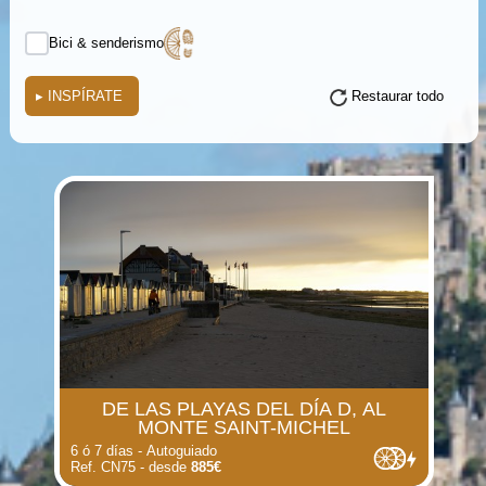
Bici & senderismo
▸
INSPÍRATE
Restaurar todo
(i)
(i)
(i)
(i)
(i)
DE LAS PLAYAS DEL DÍA D, AL
(i)
(i)
MONTE SAINT-MICHEL
6 ó 7 días - Autoguiado
Ref. CN75 - desde
885€
(i)