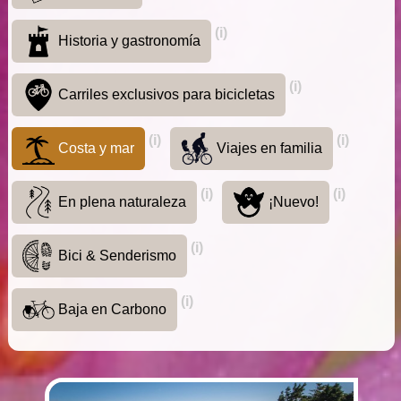
(i)
Historia y gastronomía
(i)
Carriles exclusivos para bicicletas
(i)
(i)
Costa y mar
Viajes en familia
(i)
(i)
En plena naturaleza
¡Nuevo!
(i)
Bici & Senderismo
(i)
Baja en Carbono