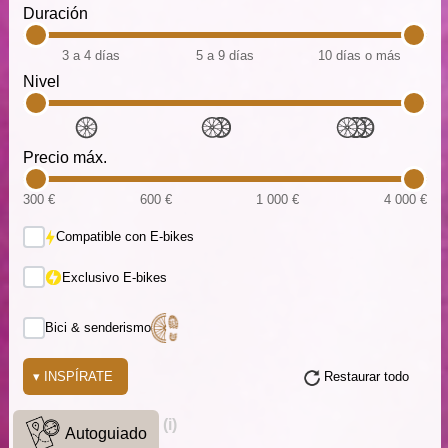
Duración
3 a 4 días
5 a 9 días
10 días o más
Nivel
Precio máx.
300 €
600 €
1 000 €
4 000 €
Compatible con E-bikes
Exclusivo E-bikes
Bici & senderismo
▾
INSPÍRATE
Restaurar todo
(i)
Autoguiado